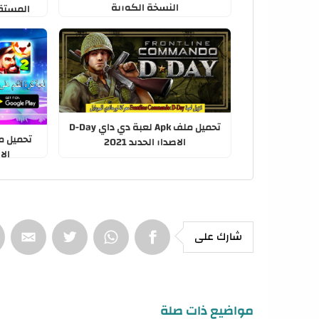
النسخة الكورية
المستقبلية e Fight
تحميل ملف Apk لعبة دي داي D-Day
الاصدار الجديد 2021
الا
شارك على
مواضيع ذات صلة