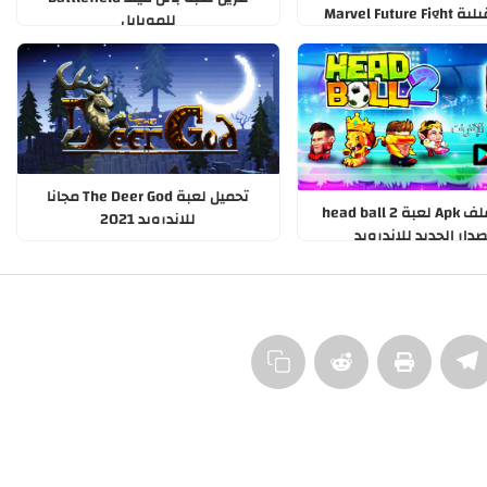
Marvel Futur
للموبايل
تحميل لعبة The Deer God‏ مجانا
تحميل ملف Apk لعبة head ball 2
للاندرويد 2021
صدار الجديد للاندرويد