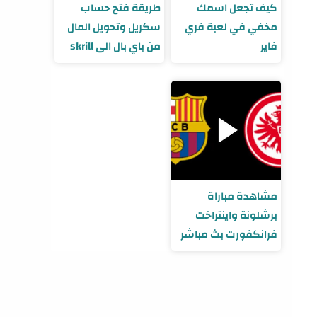
كيف تجعل اسمك
طريقة فتح حساب
مخفي في لعبة فري
سكريل وتحويل المال
فاير
من باي بال الى skrill
مشاهدة مباراة
برشلونة واينتراخت
فرانكفورت بث مباشر
الليلة يلا شوت
والقنوات الناقلة في
الدوري الأوروبي