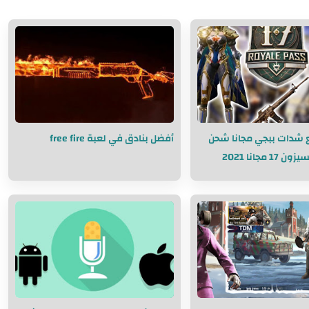
شدات ببجي مجانا شحن
أفضل بنادق في لعبة free fire